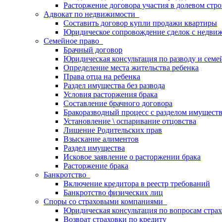
Расторжение договора участия в долевом стро
Адвокат по недвижимости
Составить договор купли продажи квартиры
Юридическое сопровождение сделок с недви
Семейное право
Брачный договор
Юридическая консультация по разводу и сем
Определение места жительства ребенка
Права отца на ребенка
Раздел имущества без развода
Условия расторжения брака
Составление брачного договора
Бракоразводный процесс с разделом имущест
Установление \ оспаривание отцовства
Лишение Родительских прав
Взыскание алиментов
Раздел имущества
Исковое заявление о расторжении брака
Расторжение брака
Банкротство
Включение кредитора в реестр требований
Банкротство физических лиц
Споры со страховыми компаниями
Юридическая консультация по вопросам стр
Возврат страховки по кредиту