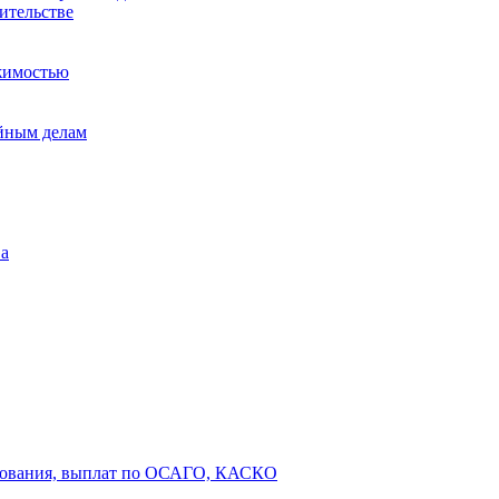
ительстве
жимостью
ейным делам
ва
ахования, выплат по ОСАГО, КАСКО