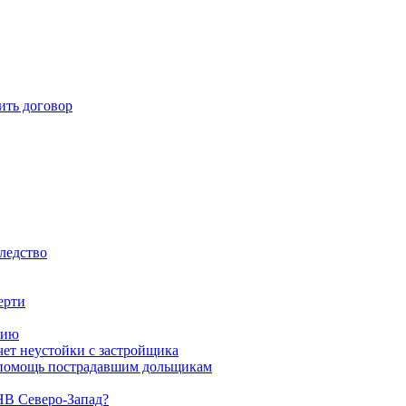
ить договор
ледство
ерти
тию
чет неустойки с застройщика
 помощь пострадавшим дольщикам
НВ Северо-Запад?