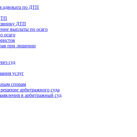
я адвоката по ДТП
ДТП
новнику ДТП
ение выплаты по осаго
о осаго
юристов
прав при лишении
рез суд
зания услуг
жным спорам
 решение арбитражного суда
заявления в арбитражный суд