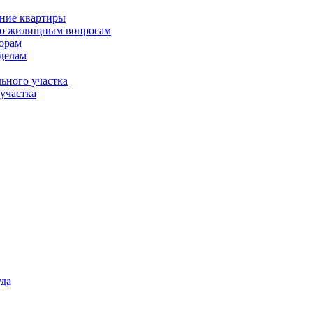
ение квартиры
 по жилищным вопросам
орам
делам
ьного участка
участка
уда