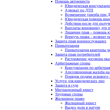
Помощь автоюриста
Юридическая консультаци
Адвокат по ДТП
Возмещение ущерба при 
Юридическая помощь ви
Действия после дтп получ
Выплаты виновнику дтп п
Лишение прав – помощь 
Вернуть права – возврат 
Защита прав военнослужащих
Приватизация
Приватизация квартиры че
Защита прав потребителей
Расторжение договора ока
Арбитражные споры
Консультации по арбитра
Апелляционная жалоба на
Порядок подачи искового 
Услуги для юридических лиц
Защита в суде
Миграционный юрист
Трудовые споры
Жилищное право
Жилищный юрист
Выдел доли в натуре