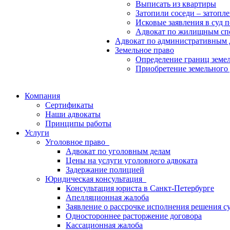
Выписать из квартиры
Затопили соседи – затопл
Исковые заявления в суд
Адвокат по жилищным сп
Адвокат по административным 
Земельное право
Определение границ земел
Приобретение земельного 
Компания
Сертификаты
Наши адвокаты
Принципы работы
Услуги
Уголовное право
Адвокат по уголовным делам
Цены на услуги уголовного адвоката
Задержание полицией
Юридическая консультация
Консультация юриста в Санкт-Петербурге
Апелляционная жалоба
Заявление о рассрочке исполнения решения с
Одностороннее расторжение договора
Кассационная жалоба