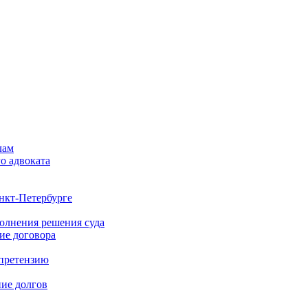
лам
о адвоката
нкт-Петербурге
полнения решения суда
ие договора
 претензию
ние долгов