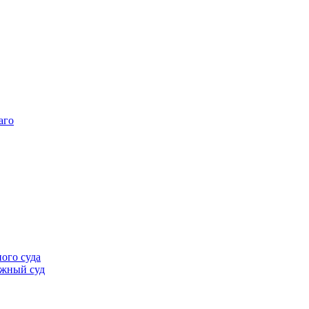
аго
ого суда
ажный суд