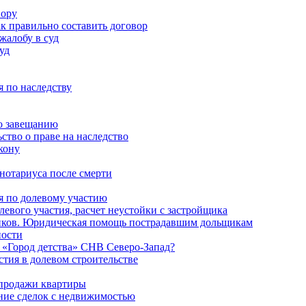
вору
ак правильно составить договор
 жалобу в суд
уд
 по наследству
о завещанию
ство о праве на наследство
кону
нотариуса после смерти
я по долевому участию
левого участия, расчет неустойки с застройщика
иков. Юридическая помощь пострадавшим дольщикам
ности
 «Город детства» СНВ Северо-Запад?
стия в долевом строительстве
 продажи квартиры
ие сделок с недвижимостью