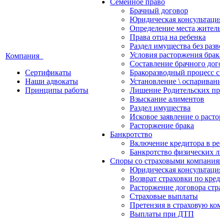
Семейное право
Брачный договор
Юридическая консультация
Определение места житель
Права отца на ребенка
Раздел имущества без разв
Условия расторжения брак
Компания
Составление брачного дог
Сертификаты
Бракоразводный процесс с
Наши адвокаты
Установление \ оспариван
Принципы работы
Лишение Родительских пр
Взыскание алиментов
Раздел имущества
Исковое заявление о раст
Расторжение брака
Банкротство
Включение кредитора в ре
Банкротство физических 
Споры со страховыми компани
Юридическая консультаци
Возврат страховки по кре
Расторжение договора стр
Страховые выплаты
Претензия в страховую к
Выплаты при ДТП