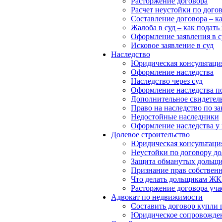
Расторжение договора
Расчет неустойки по дого
Составление договора – к
Жалоба в суд – как подать
Оформление заявления в с
Исковое заявление в суд
Наследство
Юридическая консультация
Оформление наследства
Наследство через суд
Оформление наследства п
Дополнительное свидетель
Право на наследство по за
Недостойные наследники
Оформление наследства у 
Долевое строительство
Юридическая консультаци
Неустойки по договору до
Защита обманутых дольщ
Признание прав собствен
Что делать дольщикам ЖК
Расторжение договора уча
Адвокат по недвижимости
Составить договор купли
Юридическое сопровожден