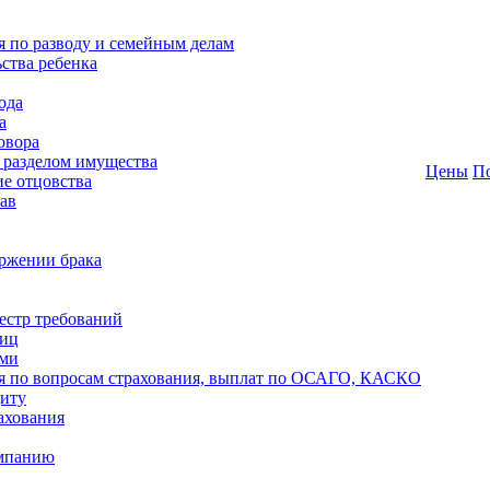
 по разводу и семейным делам
ства ребенка
ода
а
овора
 разделом имущества
Цены
П
ие отцовства
ав
оржении брака
естр требований
лиц
ями
я по вопросам страхования, выплат по ОСАГО, КАСКО
диту
ахования
омпанию