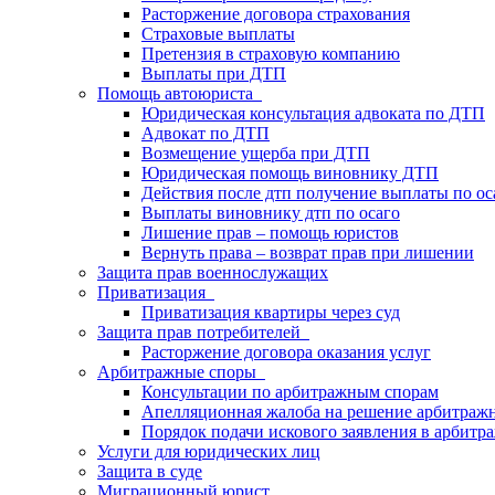
Расторжение договора страхования
Страховые выплаты
Претензия в страховую компанию
Выплаты при ДТП
Помощь автоюриста
Юридическая консультация адвоката по ДТП
Адвокат по ДТП
Возмещение ущерба при ДТП
Юридическая помощь виновнику ДТП
Действия после дтп получение выплаты по ос
Выплаты виновнику дтп по осаго
Лишение прав – помощь юристов
Вернуть права – возврат прав при лишении
Защита прав военнослужащих
Приватизация
Приватизация квартиры через суд
Защита прав потребителей
Расторжение договора оказания услуг
Арбитражные споры
Консультации по арбитражным спорам
Апелляционная жалоба на решение арбитражн
Порядок подачи искового заявления в арбитр
Услуги для юридических лиц
Защита в суде
Миграционный юрист