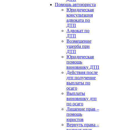
Помощь автоюриста
Юридическая
консультация
адвоката по
ДТП
Адвокат по
ДТП
Возмещение
ущерба при
ДТП
Юридическая
помощь
виновнику ДТП
Действия после
дтп получение
выплаты по
осаго
Выплаты
виновнику дтп
по осаго
Лишение прав –
помощь
юристов
Вернуть права –
возврат прав