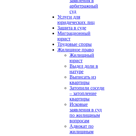
заявления в
арбитражный
суд
Услуги для
юридических лиц
Защита в суде
Миграционный
юрист
Трудовые споры
Жилищное право
Жилищный
юрист
Выдел доли в
натуре
Выписать из
квартиры
Затопили соседи
– затопление
квартиры
Исковые
заявления в суд
по жилищным
вопросам
Адвокат по
жилищным