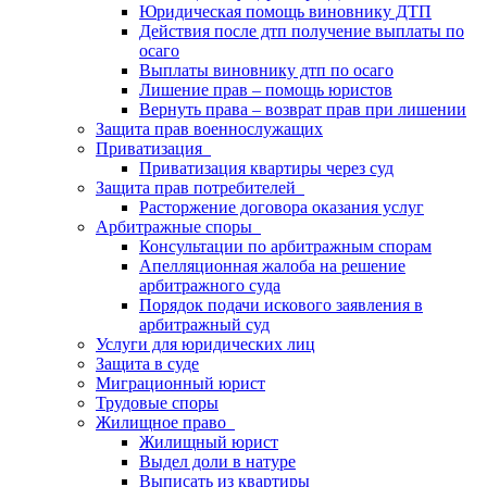
Юридическая помощь виновнику ДТП
Действия после дтп получение выплаты по
осаго
Выплаты виновнику дтп по осаго
Лишение прав – помощь юристов
Вернуть права – возврат прав при лишении
Защита прав военнослужащих
Приватизация
Приватизация квартиры через суд
Защита прав потребителей
Расторжение договора оказания услуг
Арбитражные споры
Консультации по арбитражным спорам
Апелляционная жалоба на решение
арбитражного суда
Порядок подачи искового заявления в
арбитражный суд
Услуги для юридических лиц
Защита в суде
Миграционный юрист
Трудовые споры
Жилищное право
Жилищный юрист
Выдел доли в натуре
Выписать из квартиры