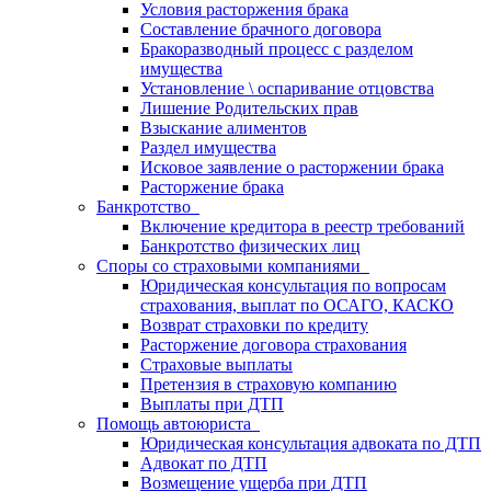
Условия расторжения брака
Составление брачного договора
Бракоразводный процесс с разделом
имущества
Установление \ оспаривание отцовства
Лишение Родительских прав
Взыскание алиментов
Раздел имущества
Исковое заявление о расторжении брака
Расторжение брака
Банкротство
Включение кредитора в реестр требований
Банкротство физических лиц
Споры со страховыми компаниями
Юридическая консультация по вопросам
страхования, выплат по ОСАГО, КАСКО
Возврат страховки по кредиту
Расторжение договора страхования
Страховые выплаты
Претензия в страховую компанию
Выплаты при ДТП
Помощь автоюриста
Юридическая консультация адвоката по ДТП
Адвокат по ДТП
Возмещение ущерба при ДТП