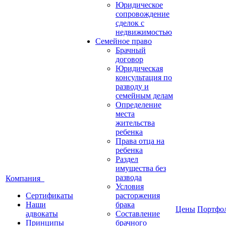
Юридическое
сопровождение
сделок с
недвижимостью
Семейное право
Брачный
договор
Юридическая
консультация по
разводу и
семейным делам
Определение
места
жительства
ребенка
Права отца на
ребенка
Раздел
имущества без
развода
Компания
Условия
Сертификаты
расторжения
Наши
брака
Цены
Портфо
адвокаты
Составление
Принципы
брачного