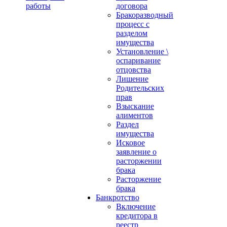
работы
договора
Бракоразводный
процесс с
разделом
имущества
Установление \
оспаривание
отцовства
Лишение
Родительских
прав
Взыскание
алиментов
Раздел
имущества
Исковое
заявление о
расторжении
брака
Расторжение
брака
Банкротство
Включение
кредитора в
реестр