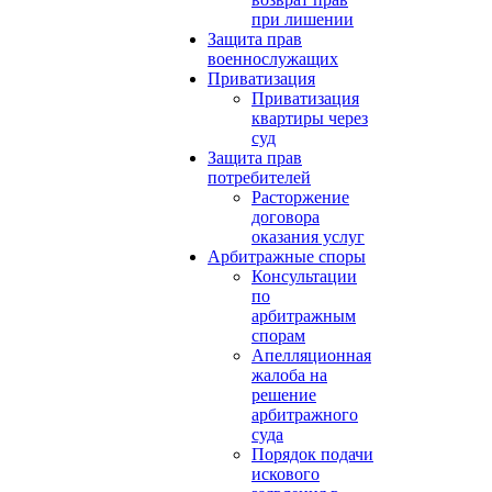
при лишении
Защита прав
военнослужащих
Приватизация
Приватизация
квартиры через
суд
Защита прав
потребителей
Расторжение
договора
оказания услуг
Арбитражные споры
Консультации
по
арбитражным
спорам
Апелляционная
жалоба на
решение
арбитражного
суда
Порядок подачи
искового