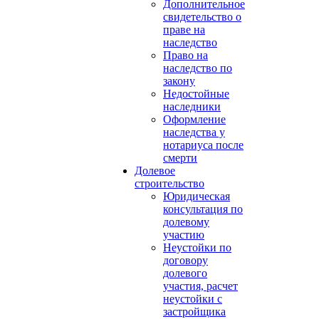
Дополнительное
свидетельство о
праве на
наследство
Право на
наследство по
закону
Недостойные
наследники
Оформление
наследства у
нотариуса после
смерти
Долевое
строительство
Юридическая
консультация по
долевому
участию
Неустойки по
договору
долевого
участия, расчет
неустойки с
застройщика